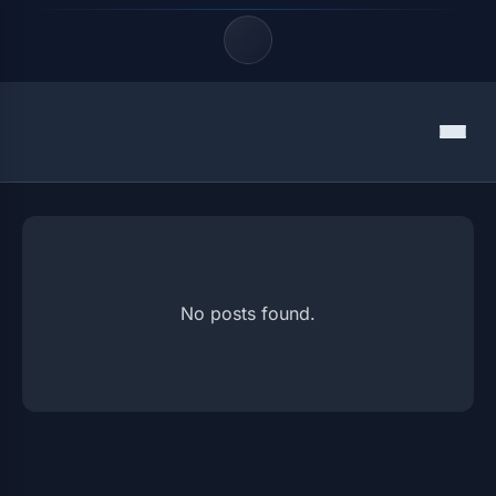
Quick Links
Menu
panduanhp.net
Panduan HP merupakan portal teknologi yang menghadirkan
review HP, aplikasi, tips, dan game terbaru untuk membantu
LATEST UPDATES
Anda memilih gadget dengan tepat.
10 Agustus 2026
No posts found.